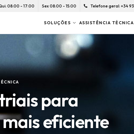
Qui: 08:00 - 17:00
Sex 08:00 - 15:00
Telefone geral: +34 93 
SOLUÇÕES
ASSISTÊNCIA TÉCNICA
CNICO
TÉCNICA
CNICO
enínsula Ibérica 
ia Komax
triais para
enínsula Ibérica 
ia Komax
 cada fase do p
força de Estanflu
mais eficiente
 cada fase do p
força de Estanflu