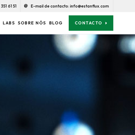
351 61 51
E-mail de contacto: info@estanflux.com
CONTACTO
LABS
SOBRE NÓS
BLOG
para o
para o
rocesso
x
rocesso
x