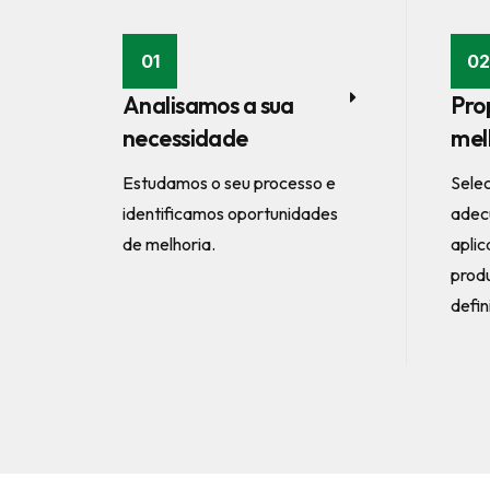
01
02
Analisamos a sua
Pro
necessidade
mel
Estudamos o seu processo e
Sele
identificamos oportunidades
adec
de melhoria.
aplic
produ
defin