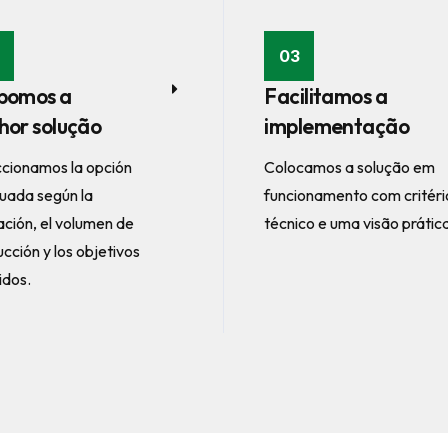
03
pomos a
Facilitamos a
hor solução
implementação
ccionamos la opción
Colocamos a solução em
uada según la
funcionamento com critéri
ación, el volumen de
técnico e uma visão prátic
cción y los objetivos
idos.