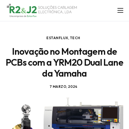
SOLUÇÕES
ASSISTÊNCIA TÉCNICA
ESTANFLUX
,
TECH
LABS
Inovação no Montagem de
SOBRE NÓS
PCBs com a YRM20 Dual Lane
BLOG
da Yamaha
CONTACTO
7 MARZO, 2024