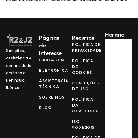
Horário
Páginas
Recursos
de
POLÍTICA DE
Soluções,
PRIVACIDADE
interesse
Seg -
Qui
assistência e
CABLAGEM
POLÍTICA
continuidade
08:00
DE
ELETRÓNICA
AM -
em toda a
COOKIES
17:00
Península
ASSISTÊNCIA
PM
CONDIÇÕES
TÉCNICA
Ibérica
DE USO
SOBRE NÓS
Sex
POLÍTICA
DA
08:00
BLOG
QUALIDADE
AM -
15:00
ISO
PM
9001:2015
POLÍTICA DE