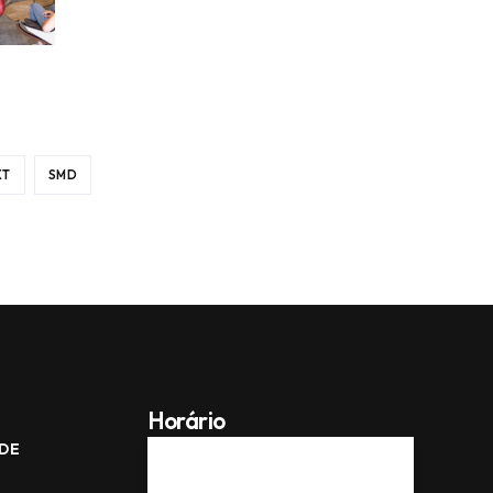
XT
SMD
Horário
ADE
Seg -
08:00 AM - 17:00