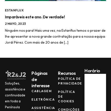
ESTANFLUX
Imparáveis este ano. De verdade!
2 MAYO, 2023
Ninguém nos para! Mais uma vez, na Estanflux temos o prazer de
lhe apresentar a nova grande contratação para a nossa equipa:
Jordi Pérez. Com mais de 20 anos de […]
Horário
Páginas
Recursos
de
POLÍTICA DE
Soluções,
PRIVACIDADE
interesse
Seg -
Qui
assistência e
CABLAGEM
POLÍTICA
continuidade
08:00
DE
ELETRÓNICA
AM -
em toda a
COOKIES
17:00
Península
ASSISTÊNCIA
PM
CONDIÇÕES