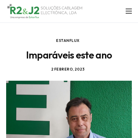
SOLUÇÕES
ASSISTÊNCIA TÉCNICA
ESTANFLUX
LABS
Imparáveis este ano
SOBRE NÓS
BLOG
2 FEBRERO, 2023
CONTACTO