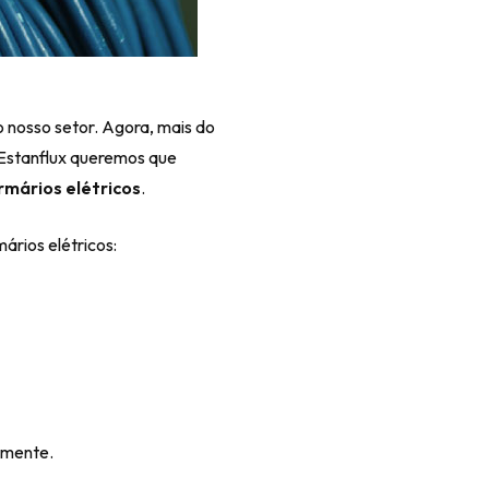
o nosso setor. Agora, mais do
a Estanflux queremos que
mários elétricos
.
rios elétricos:
amente.