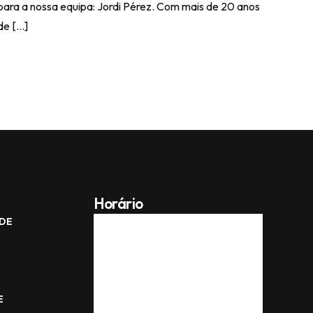
para a nossa equipa: Jordi Pérez. Com mais de 20 anos
de […]
Horário
ADE
Seg -
08:00 AM - 17:00
PM
Qui
Sex
08:00 AM - 15:00 PM
E