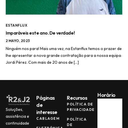
ESTANFLUX
Imparáveis este ano. De verdade!
2 MAYO, 2023
Ninguém nos para! Mais uma vez, na Estanflux temos o prazer de
lhe apresentar a nova grande contratação para a nossa equipa:
Jordi Pérez. Com mais de 20 anos de […]
Horário
Páginas
Recursos
de
POLÍTICA DE
Soluções,
PRIVACIDADE
interesse
Seg -
Qui
assistência e
CABLAGEM
POLÍTICA
continuidade
08:00
DE