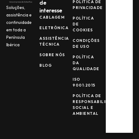
de
POLÍTICA DE
Soluções,
PRIVACIDADE
interesse
Seg -
Qui
assistência e
CABLAGEM
POLÍTICA
continuidade
08:00
DE
ELETRÓNICA
AM -
em toda a
COOKIES
17:00
Península
ASSISTÊNCIA
PM
CONDIÇÕES
TÉCNICA
Ibérica
DE USO
SOBRE NÓS
Sex
POLÍTICA
DA
08:00
BLOG
QUALIDADE
AM -
15:00
ISO
PM
9001:2015
POLÍTICA DE
Sáb -
RESPONSABILIDADE
Dom
SOCIAL E
Encerr
AMBIENTAL
ado